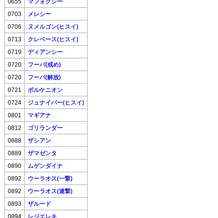
0655
マフォクシー
0703
メレシー
0706
ヌメルゴン(ヒスイ)
0713
クレベース(ヒスイ)
0719
ディアンシー
0720
フーパ(戒め)
0720
フーパ(解放)
0721
ボルケニオン
0724
ジュナイパー(ヒスイ)
0801
マギアナ
0812
ゴリランダー
0888
ザシアン
0889
ザマゼンタ
0890
ムゲンダイナ
0892
ウーラオス(一撃)
0892
ウーラオス(連撃)
0893
ザルード
0894
レジエレキ