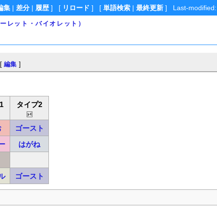
編集
|
差分
|
履歴
] [
リロード
] [
単語検索
|
最終更新
] Last-modified:
カーレット・バイオレット）
[
編集
]
1
タイプ2
お
ゴースト
ー
はがね
ル
ゴースト