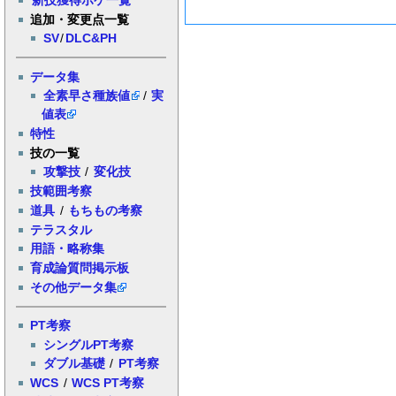
追加・変更点一覧
SV
/
DLC&PH
データ集
全素早さ種族値
/
実
値表
特性
技の一覧
攻撃技
/
変化技
技範囲考察
道具
/
もちもの考察
テラスタル
用語・略称集
育成論質問掲示板
その他データ集
PT考察
シングルPT考察
ダブル基礎
/
PT考察
WCS
/
WCS PT考察