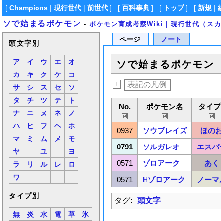
[
Champions
|
現行世代
|
前世代
] [
百科事典
] [
トップ
] [
新規
|
ソで始まるポケモン
-
ポケモン育成考察Wiki｜現行世代（ス
ページ
ノート
頭文字別
ア
イ
ウ
エ
オ
ソで始まるポケモン
カ
キ
ク
ケ
コ
+
表記の凡例
サ
シ
ス
セ
ソ
タ
チ
ツ
テ
ト
No.
ポケモン名
タイプ
ナ
ニ
ヌ
ネ
ノ
ハ
ヒ
フ
ヘ
ホ
0937
ソウブレイズ
ほの
マ
ミ
ム
メ
モ
0791
ソルガレオ
エスパ
ヤ
ユ
ヨ
0571
ゾロアーク
あく
ラ
リ
ル
レ
ロ
ワ
0571
Hゾロアーク
ノーマ
タイプ別
タグ:
頭文字
無
炎
水
電
草
氷