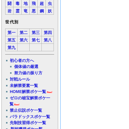
闘
毒
地
飛
超
虫
岩
霊
竜
悪
鋼
妖
世代別
第一
第二
第三
第四
第五
第六
第七
第八
第九
初心者の方へ
個体値の厳選
努力値の振り方
対戦ルール
未解禁要素一覧
HOME解禁ポケ一覧
New!
ゼロの秘宝解禁ポケ一
覧
New!
禁止伝説ポケ一覧
パラドックスポケ一覧
先制技習得ポケ一覧
新技獲得ポケ一覧