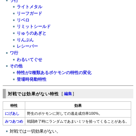
ラ行
ライトメタル
リーフガード
リベロ
リミットシールド
りゅうのあぎと
りんぷん
レシーバー
ワ行
わるいてぐせ
その他
特性が2種類あるポケモンの特性の変化
登場時発動特性
対戦では効果がない特性
[
編集
]
特性
効果
にげあし
野生のポケモンに対しての逃走成功率100%。
みつあつめ
戦闘終了時にランダムであまいミツを拾ってくることがある。
対戦では一切効果がない。