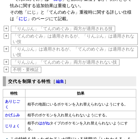
怯みに関する追加効果は重複しない。
その他「にじ」と「てんのめぐみ」重複時に関する詳しい仕様
は「
にじ
」のページにて記載。
+
「りんぷん」「てんのめぐみ」両方が適用される技
+
「てんのめぐみ」は適用されるが、「りんぷん」は適用されな
い技
+
「りんぷん」は適用されるが、「てんのめぐみ」は適用されな
い技
+
「りんぷん」「てんのめぐみ」両方が適用されない技
+
不明・要検証
交代を制限する特性
[
編集
]
特性
効果
ありじご
相手の地面にいるポケモンを入れ替えられないようにする。
く
かげふみ
相手のポケモンを入れ替えられないようにする。
相手の
はがね
タイプのポケモンを入れ替えられないようにす
じりょく
る。