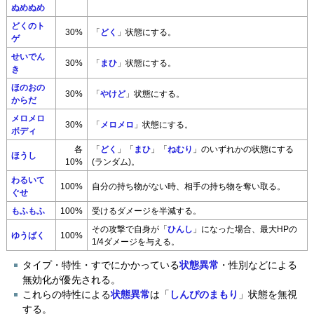
ぬめぬめ
どくのト
30%
「
どく
」状態にする。
ゲ
せいでん
30%
「
まひ
」状態にする。
き
ほのおの
30%
「
やけど
」状態にする。
からだ
メロメロ
30%
「
メロメロ
」状態にする。
ボディ
各
「
どく
」「
まひ
」「
ねむり
」のいずれかの状態にする
ほうし
10%
(ランダム)。
わるいて
100%
自分の持ち物がない時、相手の持ち物を奪い取る。
ぐせ
もふもふ
100%
受けるダメージを半減する。
その攻撃で自身が「
ひんし
」になった場合、最大HPの
ゆうばく
100%
1/4ダメージを与える。
タイプ・特性・すでにかかっている
状態異常
・性別などによる
無効化が優先される。
これらの特性による
状態異常
は「
しんぴのまもり
」状態を無視
する。