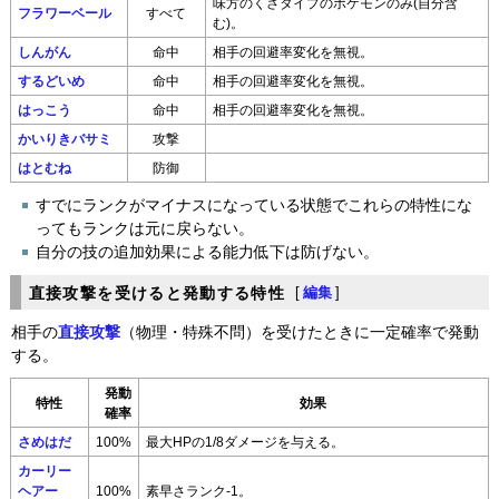
味方のくさタイプのポケモンのみ(自分含
フラワーベール
すべて
む)。
しんがん
命中
相手の回避率変化を無視。
するどいめ
命中
相手の回避率変化を無視。
はっこう
命中
相手の回避率変化を無視。
かいりきバサミ
攻撃
はとむね
防御
すでにランクがマイナスになっている状態でこれらの特性にな
ってもランクは元に戻らない。
自分の技の追加効果による能力低下は防げない。
直接攻撃を受けると発動する特性
[
編集
]
相手の
直接攻撃
（物理・特殊不問）を受けたときに一定確率で発動
する。
発動
特性
効果
確率
さめはだ
100%
最大HPの1/8ダメージを与える。
カーリー
ヘアー
100%
素早さランク-1。