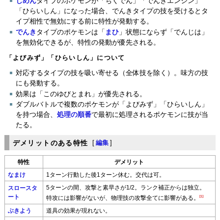
じめん
タイプのポケモンが「ちくでん」「でんきエンジン」
「ひらいしん」になった場合、でんきタイプの技を受けるとタ
イプ相性で無効にする前に特性が発動する。
でんき
タイプのポケモンは「
まひ
」状態にならず「でんじは」
を無効化できるが、特性の発動が優先される。
「よびみず」「ひらいしん」について
対応するタイプの技を吸い寄せる（全体技を除く）。味方の技
にも発動する。
効果は「このゆびとまれ」が優先される。
ダブルバトルで複数のポケモンが「よびみず」「ひらいしん」
を持つ場合、
処理の順番
で最初に処理されるポケモンに技が当
たる。
デメリットのある特性
[
編集
]
特性
デメリット
なまけ
1ターン行動した後1ターン休む。交代は可。
5ターンの間、攻撃と素早さが1/2。ランク補正からは独立。
スロースタ
ート
[1]
特攻には影響がないが、物理技の攻撃全てに影響がある。
ぶきよう
道具の効果が現れない。