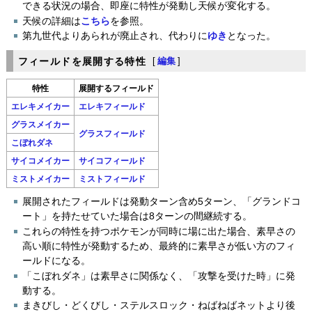
できる状況の場合、即座に特性が発動し天候が変化する。
天候の詳細は
こちら
を参照。
第九世代よりあられが廃止され、代わりに
ゆき
となった。
フィールドを展開する特性
[
編集
]
特性
展開するフィールド
エレキメイカー
エレキフィールド
グラスメイカー
グラスフィールド
こぼれダネ
サイコメイカー
サイコフィールド
ミストメイカー
ミストフィールド
展開されたフィールドは発動ターン含め5ターン、「グランドコ
ート」を持たせていた場合は8ターンの間継続する。
これらの特性を持つポケモンが同時に場に出た場合、素早さの
高い順に特性が発動するため、最終的に素早さが低い方のフィ
ールドになる。
「こぼれダネ」は素早さに関係なく、「攻撃を受けた時」に発
動する。
まきびし・どくびし・ステルスロック・ねばねばネットより後