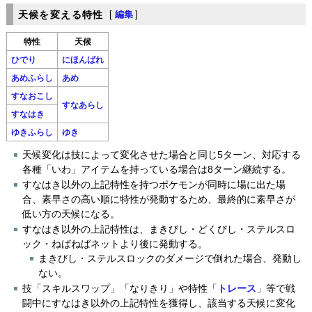
天候を変える特性
[
編集
]
特性
天候
ひでり
にほんばれ
あめふらし
あめ
すなおこし
すなあらし
すなはき
ゆきふらし
ゆき
天候変化は技によって変化させた場合と同じ5ターン、対応する
各種「いわ」アイテムを持っている場合は8ターン継続する。
すなはき以外の上記特性を持つポケモンが同時に場に出た場
合、素早さの高い順に特性が発動するため、最終的に素早さが
低い方の天候になる。
すなはき以外の上記特性は、まきびし・どくびし・ステルスロ
ック・ねばねばネットより後に発動する。
まきびし・ステルスロックのダメージで倒れた場合、発動し
ない。
技「スキルスワップ」「なりきり」や特性「
トレース
」等で戦
闘中にすなはき以外の上記特性を獲得し、該当する天候に変化