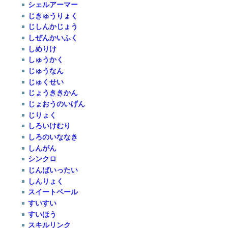
シェルアーマー
じきゅうりょく
じしんかじょう
しぜんかいふく
しめりけ
しゅうかく
じゅうなん
じゅくせい
じょうききかん
じょおうのいげん
じりょく
しろいけむり
しろのいななき
しんがん
シンクロ
じんばいったい
しんりょく
スイートベール
すいすい
すいほう
スキルリンク