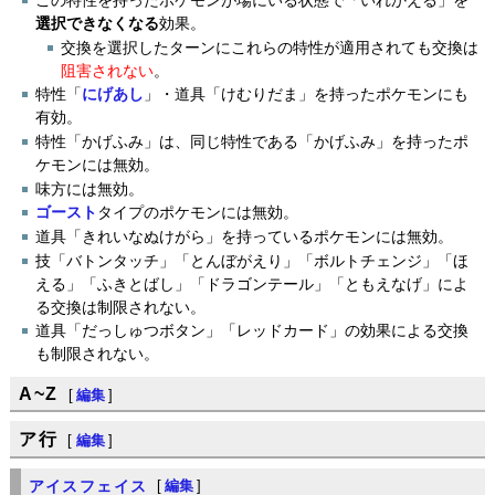
この特性を持ったポケモンが場にいる状態で「いれかえる」を
選択できなくなる
効果。
交換を選択したターンにこれらの特性が適用されても交換は
阻害されない
。
特性「
にげあし
」・道具「けむりだま」を持ったポケモンにも
有効。
特性「かげふみ」は、同じ特性である「かげふみ」を持ったポ
ケモンには無効。
味方には無効。
ゴースト
タイプのポケモンには無効。
道具「きれいなぬけがら」を持っているポケモンには無効。
技「バトンタッチ」「とんぼがえり」「ボルトチェンジ」「ほ
える」「ふきとばし」「ドラゴンテール」「ともえなげ」によ
る交換は制限されない。
道具「だっしゅつボタン」「レッドカード」の効果による交換
も制限されない。
A~Z
[
編集
]
ア行
[
編集
]
アイスフェイス
[
編集
]