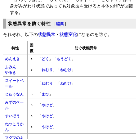
身がみがわり状態であっても対象技を受けると本体のHPが回復
する。
状態異常を防ぐ特性
[
編集
]
それぞれ、以下の
状態異常
・
状態変化
になるのを防ぐ。
回
特性
防ぐ状態異常
復
めんえき
○
「
どく
」「
もうどく
」
ふみん
○
「
ねむり
」「
ねむけ
」
やるき
スイートベ
「
ねむり
」「
ねむけ
」
ール
じゅうなん
○
「
まひ
」
みずのベー
○
「
やけど
」
ル
すいほう
○
「
やけど
」
ねつこうか
○
「
やけど
」
ん
マグマのよ