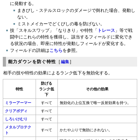
に発動する。
まきびし・ステルスロックのダメージで倒れた場合、発動し
ない。
ミストメイカーでどくびしの毒を防げない。
技「スキルスワップ」「なりきり」や特性「
トレース
」等で戦
闘中にこれらの特性を獲得し、該当するフィールドに変化でき
る状況の場合、即座に特性が発動しフィールドが変化する。
フィールドの詳細は
こちら
を参照。
能力ダウンを防ぐ特性
[
編集
]
相手の技や特性の効果によるランク低下を無効化する。
防げる
特性
ランク低
その他の効果
下
ミラーアーマー
すべて
無効化の上位互換で唯一反射効果を持つ。
クリアボディ
すべて
しろいけむり
すべて
メタルプロテク
すべて
かたやぶりで無効にされない。
ト