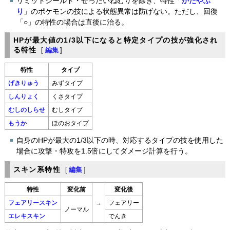
リミットシールド・ぜったいねむりを除き、特性「
かたやぶ
り
」のポケモンの技による状態異常は防げない。ただし、回復
「○」の特性の場合は直後に治る。
HPが最大値の1/3以下になると特定タイプの技が強化され
る特性
[
編集
]
特性
タイプ
げきりゅう
みずタイプ
しんりょく
くさタイプ
むしのしらせ
むしタイプ
もうか
ほのおタイプ
自身のHPが最大の1/3以下の時、対応するタイプの技を使用した
場合に攻撃・特攻を1.5倍にしてダメージ計算を行う。
スキン系特性
[
編集
]
特性
変化前
変化後
フェアリースキン
→
フェアリー
ノーマル
エレキスキン
でんき