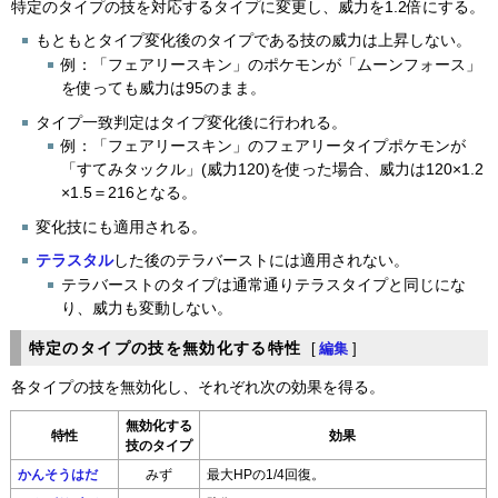
特定のタイプの技を対応するタイプに変更し、威力を1.2倍にする。
もともとタイプ変化後のタイプである技の威力は上昇しない。
例：「フェアリースキン」のポケモンが「ムーンフォース」
を使っても威力は95のまま。
タイプ一致判定はタイプ変化後に行われる。
例：「フェアリースキン」のフェアリータイプポケモンが
「すてみタックル」(威力120)を使った場合、威力は120×1.2
×1.5＝216となる。
変化技にも適用される。
テラスタル
した後のテラバーストには適用されない。
テラバーストのタイプは通常通りテラスタイプと同じにな
り、威力も変動しない。
特定のタイプの技を無効化する特性
[
編集
]
各タイプの技を無効化し、それぞれ次の効果を得る。
無効化する
特性
効果
技のタイプ
かんそうはだ
みず
最大HPの1/4回復。