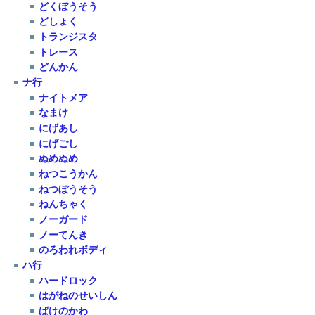
どくぼうそう
どしょく
トランジスタ
トレース
どんかん
ナ行
ナイトメア
なまけ
にげあし
にげごし
ぬめぬめ
ねつこうかん
ねつぼうそう
ねんちゃく
ノーガード
ノーてんき
のろわれボディ
ハ行
ハードロック
はがねのせいしん
ばけのかわ