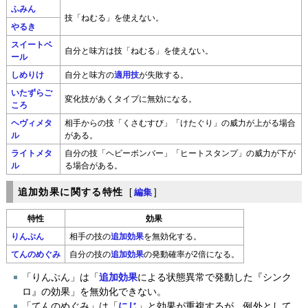
ふみん
技「ねむる」を使えない。
やるき
スイートベ
自分と味方は技「ねむる」を使えない。
ール
しめりけ
自分と味方の
適用技
が失敗する。
いたずらご
変化技があくタイプに無効になる。
ころ
ヘヴィメタ
相手からの技「くさむすび」「けたぐり」の威力が上がる場合
ル
がある。
ライトメタ
自分の技「ヘビーボンバー」「ヒートスタンプ」の威力が下が
ル
る場合がある。
追加効果に関する特性
[
編集
]
特性
効果
りんぷん
相手の技の
追加効果
を無効化する。
てんのめぐみ
自分の技の
追加効果
の発動確率が2倍になる。
「りんぷん」は「
追加効果
による状態異常で発動した『シンク
ロ』の効果」を無効化できない。
「てんのめぐみ」は「
にじ
」と効果が重複するが、例外として