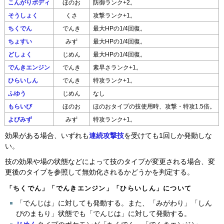
こんがりボディ
ほのお
防御ランク+2。
そうしょく
くさ
攻撃ランク+1。
ちくでん
でんき
最大HPの1/4回復。
ちょすい
みず
最大HPの1/4回復。
どしょく
じめん
最大HPの1/4回復。
でんきエンジン
でんき
素早さランク+1。
ひらいしん
でんき
特攻ランク+1。
ふゆう
じめん
なし
もらいび
ほのお
ほのおタイプの技使用時、攻撃・特攻1.5倍。
よびみず
みず
特攻ランク+1。
効果がある場合、いずれも
連続攻撃技
を受けても1回しか発動しな
い。
技の効果や場の状態などによって技のタイプが変更される場合、変
更後のタイプを参照して無効化されるかどうかを判定する。
「ちくでん」「でんきエンジン」「ひらいしん」について
「でんじは」に対しても発動する。また、「みがわり」「しん
ぴのまもり」状態でも「でんじは」に対して発動する。