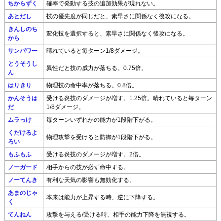
ちからずく
確率で発動する技の追加効果が現れない。
あとだし
技の優先度が同じだと、素早さに関係なく後攻になる。
きんしのち
変化技を選択すると、素早さに関係なく後攻になる。
から
サンパワー
晴れていると毎ターン1/8ダメージ。
とうそうし
異性だと技の威力が落ちる。0.75倍。
ん
はりきり
物理技の命中率が落ちる。0.8倍。
かんそうは
受ける炎技のダメージが増す。1.25倍。晴れていると毎ターン
だ
1/8ダメージ。
ムラっけ
毎ターンいずれかの能力が1段階下がる。
くだけるよ
物理攻撃を受けると防御が1段階下がる。
ろい
もふもふ
受ける炎技のダメージが増す。2倍。
ノーガード
相手からの技が必ず命中する。
ノーてんき
有利な天気の影響も無効化する。
あまのじゃ
本来は能力が上昇する時、逆に下降する。
く
てんねん
攻撃を与える/受ける時、相手の能力下降を無視する。