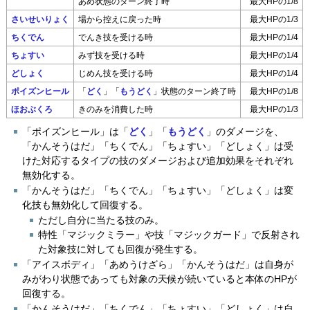
あめ状態のターン終了時
最大HPの1/8
さいせいりょく
場から控えに戻った時
最大HPの1/3
ちくでん
でんき技を受ける時
最大HPの1/4
ちょすい
みず技を受ける時
最大HPの1/4
どしょく
じめん技を受ける時
最大HPの1/4
ポイズンヒール
「
どく
」「
もうどく
」状態のターン終了時
最大HPの1/8
ほおぶくろ
きのみを消費した時
最大HPの1/3
「ポイズンヒール」は「
どく
」「
もうどく
」のダメージを、
「かんそうはだ」「ちくでん」「ちょすい」「どしょく」は受
けた対応するタイプの技のダメージおよび追加効果をそれぞれ
無効化する。
「かんそうはだ」「ちくでん」「ちょすい」「どしょく」は変
化技も無効化して回復する。
ただし自分に当たる技のみ。
特性「マジックミラー」や技「マジックガード」で反射され
た対象技に対しても回復が発生する。
「アイスボディ」「あめうけざら」「かんそうはだ」は自身が
みがわり状態であっても対象の天候が続いていると本体のHPが
回復する。
「かんそうはだ」「ちくでん」「ちょすい」「どしょく」は自