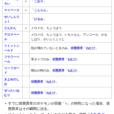
○
「
こおり
」
ろい
マイペース
○
「
こんらん
」
せいしんり
「
ひるみ
」
ょく
どんかん
○
メロメロ、ちょうはつ
アロマベー
メロメロ、ちょうはつ、いちゃもん、アンコール、かな
ル
しばり、かいふくふうじ
リミットシ
殻が壊れていないときのみ、
状態異常
「
ねむけ
」
ールド
フラワーベ
草タイプのみ、
状態異常
「
ねむけ
」
ール
リーフガー
晴れの時のみ、
状態異常
「
ねむけ
」
ド
きよめのし
状態異常
「
ねむけ
」
お
ぜったいね
状態異常
「
ねむけ
」
むり
すでに状態異常のポケモンが回復「○」の特性になった場合、状
態異常はその瞬間に治る。