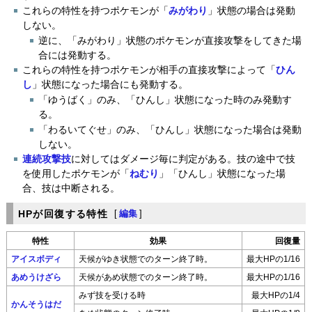
これらの特性を持つポケモンが「
みがわり
」状態の場合は発動
しない。
逆に、「みがわり」状態のポケモンが直接攻撃をしてきた場
合には発動する。
これらの特性を持つポケモンが相手の直接攻撃によって「
ひん
し
」状態になった場合にも発動する。
「ゆうばく」のみ、「ひんし」状態になった時のみ発動す
る。
「わるいてぐせ」のみ、「ひんし」状態になった場合は発動
しない。
連続攻撃技
に対してはダメージ毎に判定がある。技の途中で技
を使用したポケモンが「
ねむり
」「ひんし」状態になった場
合、技は中断される。
HPが回復する特性
[
編集
]
特性
効果
回復量
アイスボディ
天候がゆき状態でのターン終了時。
最大HPの1/16
あめうけざら
天候があめ状態でのターン終了時。
最大HPの1/16
みず技を受ける時
最大HPの1/4
かんそうはだ