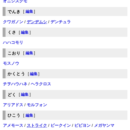
オニシズクモ
でんき
[
編集
]
クワガノン
/
デンヂムシ
/
デンチュラ
くさ
[
編集
]
ハハコモリ
こおり
[
編集
]
モスノウ
かくとう
[
編集
]
チヲハウハネ
/
ヘラクロス
どく
[
編集
]
アリアドス
/
モルフォン
ひこう
[
編集
]
アメモース
/
ストライク
/
ビークイン
/
ビビヨン
/
メガヤンマ