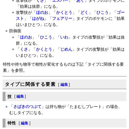
攻撃技が「
くさ
」「
エスパー
」「
あく
」タイプのポケモンに
「効果は抜群」になる。
攻撃技が「
ほのお
」「
かくとう
」「
どく
」「
ひこう
」「
ゴー
スト
」「
はがね
」「
フェアリー
」タイプのポケモンに「効果
はいまひとつ」になる。
防御面
「
ほのお
」「
ひこう
」「
いわ
」タイプの攻撃技が「効果は抜
群」になる。
「
くさ
」「
かくとう
」「
じめん
」タイプの攻撃技が「効果は
いまひとつ」になる。
特性や持ち物等で相性が変化するものは下記「タイプに関係する要
素」を参照。
タイプに関係する要素
[
編集
]
技
[
編集
]
「
さばきのつぶて
」は持ち物が「たまむしプレート」の場合、
むしタイプになる。
特性
[
編集
]