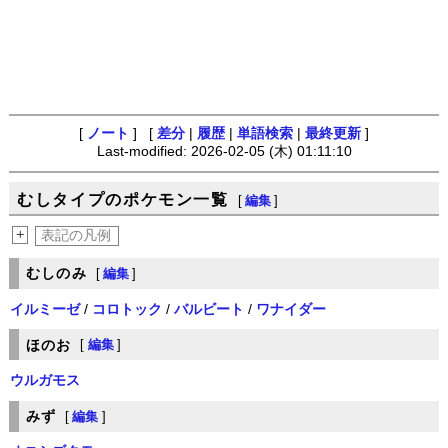
[
ノート
] [
差分
|
履歴
|
単語検索
|
最終更新
]
Last-modified: 2026-02-05 (木) 01:11:10
むしタイプのポケモン一覧
[
編集
]
+
表記の凡例
むしのみ
[
編集
]
イルミーゼ
/
コロトック
/
バルビート
/
ワナイダー
ほのお
[
編集
]
ウルガモス
みず
[
編集
]