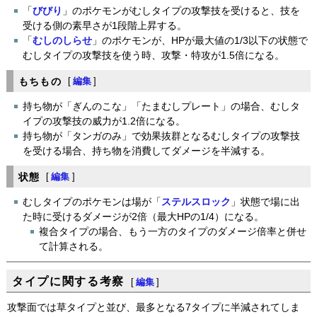
「
びびり
」のポケモンがむしタイプの攻撃技を受けると、技を
受ける側の素早さが1段階上昇する。
「
むしのしらせ
」のポケモンが、HPが最大値の1/3以下の状態で
むしタイプの攻撃技を使う時、攻撃・特攻が1.5倍になる。
もちもの
[
編集
]
持ち物が「ぎんのこな」「たまむしプレート」の場合、むしタ
イプの攻撃技の威力が1.2倍になる。
持ち物が「タンガのみ」で効果抜群となるむしタイプの攻撃技
を受ける場合、持ち物を消費してダメージを半減する。
状態
[
編集
]
むしタイプのポケモンは場が「
ステルスロック
」状態で場に出
た時に受けるダメージが2倍（最大HPの1/4）になる。
複合タイプの場合、もう一方のタイプのダメージ倍率と併せ
て計算される。
タイプに関する考察
[
編集
]
攻撃面では草タイプと並び、最多となる7タイプに半減されてしま