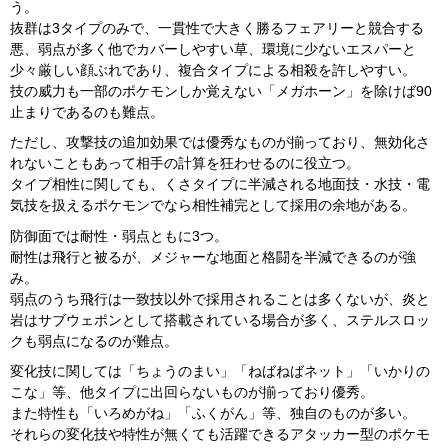
う。
抜群は3タイプのみで、一貫性で大きく勝るフェアリーと競合する
悪、弱点が多く他でカバーしやすい草、環境に少ないエスパーと
少々厳しい顔ぶれであり、複合タイプによる相殺を許しやすい。
技の威力も一部のポケモンしか覚えない「メガホーン」を除けば90
止まりであるのも難点。
ただし、攻撃技の追加効果では優秀なものが揃っており、無効化さ
れないこともあって相手の計算を狂わせるのに役立つ。
タイプ相性に関しても、くさタイプに半減される地面技・水技・電
気技を扱えるポケモンでなら相性補完として採用の余地がある。
防御面では耐性・弱点ともに3つ。
耐性は飛行と被るが、メジャーな地面と格闘を半減できるのが強
み。
弱点のうち飛行は一致技以外で採用されることは多くないが、炎と
岩はサブウェポンとして搭載されている場合が多く、ステルスロッ
クも弱点になるのが難点。
変化技に関しては「ちょうのまい」「ねばねばネット」「いかりの
こな」等、他タイプに出回らないものが揃っており優秀。
また特性も「いろめがね」「ふくがん」等、独自のものが多い。
それらの変化技や特性が無くても活躍できるアタッカー型のポケモ