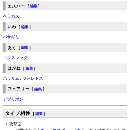
エスパー
[
編集
]
ベラカス
いわ
[
編集
]
バサギリ
あく
[
編集
]
エクスレッグ
はがね
[
編集
]
ハッサム
/
フォレトス
フェアリー
[
編集
]
アブリボン
タイプ相性
[
編集
]
攻撃面